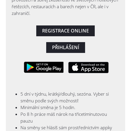
řetězcích, restauracích a barech nejen v ČR, ale i v
zahraničí.
REGISTRACE ONLINE
PŘIHLÁŠENÍ
5 dní v týdnu, krátký/dlouhý, sezóna. Vyber si
směnu podle svých možností!
Minimální směna je 5 hodin.
Po 8 h práce máš nárok na třicetiminutovou
pauzu
Na směny se hlásíš sám prostřednictvím appky