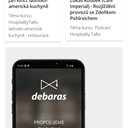
Jan Kincl: latinsko-
Lukáš Koubek (Café
americká kuchyně
Imperial) - Rozjíždění
provozů se Zdeňkem
Téma kurzu:
Pohlreichem
HospitalityTalks ·
Téma kurzu: Podcast
latinsko-americká
Hospitality Talks
kuchyně · restaurace