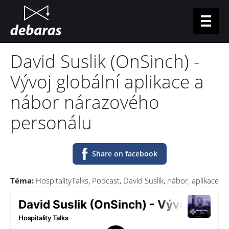
Jump to navigation
David Suslik (OnSinch) -
For applicants
Vývoj globální aplikace a
For businesses
nábor nárazového
Vacancies
personálu
Podcast
Contacts
Share on facebook
Log in
Téma:
HospitalityTalks
Podcast
David Suslik
nábor
aplikace
CZ
EN