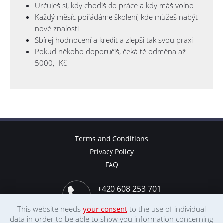
Určuješ si, kdy chodíš do práce a kdy máš volno
Každý měsíc pořádáme školení, kde můžeš nabýt
nové znalosti
Sbírej hodnocení a kredit a zlepši tak svou praxi
Pokud někoho doporučíš, čeká tě odměna až
5000,- Kč
Terms and Conditions
Privacy Policy
FAQ
+420 608 253 701
+44 780 878 9077
This website needs
your consent
to the use of individual
data in order to be able to show you information concerning