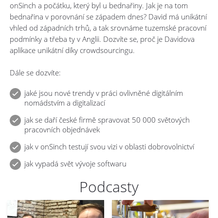
onSinch a počátku, který byl u bednařiny. Jak je na tom
bednařina v porovnání se západem dnes? David má unikátní
vhled od západních trhů, a tak srovnáme tuzemské pracovní
podmínky a třeba ty v Anglii. Dozvíte se, proč je Davidova
aplikace unikátní díky crowdsourcingu.
Dále se dozvíte:
jaké jsou nové trendy v práci ovlivněné digitálním
nomádstvím a digitalizací
jak se daří české firmě spravovat 50 000 světových
pracovních objednávek
jak v onSinch testují svou vizi v oblasti dobrovolnictví
jak vypadá svět vývoje softwaru
Podcasty