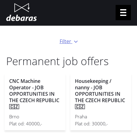
Jump to navigation
For applicants
Filter
For businesses
Permanent job offers
Vacancies
Podcast
CNC Machine
Housekeeping /
Contacts
Operator - JOB
nanny - JOB
OPPORTUNITIES IN
Log in
OPPORTUNITIES IN
THE CZECH REPUBLIC
THE CZECH REPUBLIC
🇨🇿
🇨🇿
CZ
EN
Brno
Praha
Plat od: 40000,-
Plat od: 30000,-