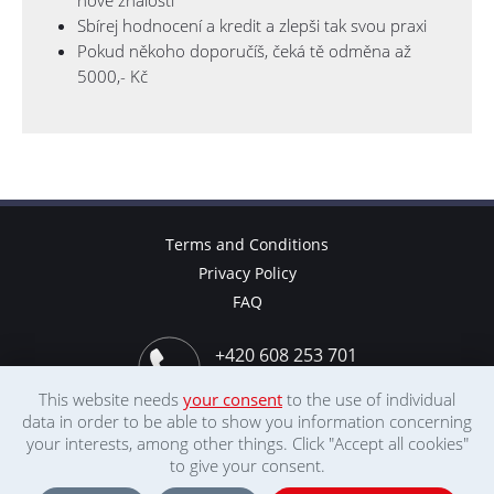
Sbírej hodnocení a kredit a zlepši tak svou praxi
Pokud někoho doporučíš, čeká tě odměna až
5000,- Kč
Terms and Conditions
Privacy Policy
FAQ
+420 608 253 701
+44 780 878 9077
This website needs
your consent
to the use of individual
data in order to be able to show you information concerning
info@debaras.cz
your interests, among other things. Click "Accept all cookies"
prace@debaras.cz
to give your consent.