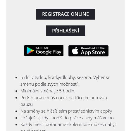
REGISTRACE ONLINE
PŘIHLÁŠENÍ
5 dní v týdnu, krátký/dlouhý, sezóna. Vyber si
směnu podle svých možností!
Minimální směna je 5 hodin.
Po 8 h práce máš nárok na třicetiminutovou
pauzu
Na směny se hlásíš sám prostřednictvím appky
Určuješ si, kdy chodíš do práce a kdy máš volno
Každý měsíc pořádáme školení, kde můžeš nabýt
nové znalosti