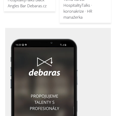
HospitalityTalks ·
Angles Bar Debaras.cz
koronakrize · HR
manažerka