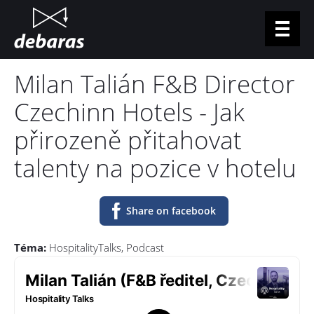
Jump to navigation
Milan Talián F&B Director
For applicants
Czechinn Hotels - Jak
For businesses
přirozeně přitahovat
Vacancies
talenty na pozice v hotelu
Podcast
Contacts
Share on facebook
Log in
Téma:
HospitalityTalks
Podcast
CZ
EN