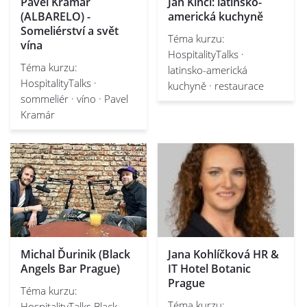
Pavel Kramár
Jan Kincl: latinsko-
(ALBARELO) -
americká kuchyně
Someliérství a svět
Téma kurzu:
vína
HospitalityTalks ·
Téma kurzu:
latinsko-americká
HospitalityTalks ·
kuchyně · restaurace
sommeliér · víno · Pavel
Kramár
Michal Ďurinik (Black
Jana Kohlíčková HR &
Angels Bar Prague)
IT Hotel Botanic
Prague
Téma kurzu:
Téma kurzu:
HospitalityTalks Black