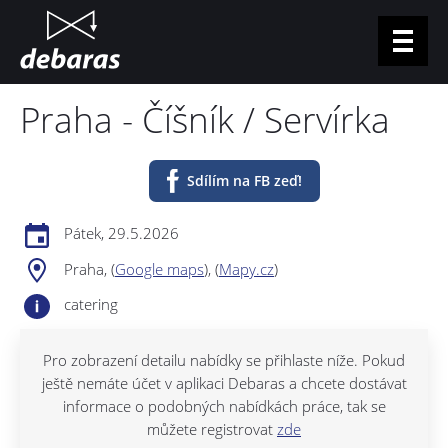
Jump to navigation
Praha - Číšník / Servírka
Pro uchazeče
Pro podniky
Sdílím na FB zeď!
Nabídka práce
Podcast
Pátek, 29.5.2026
Kontakty
Praha, (
Google maps
), (
Mapy.cz
)
catering
Přihlášení
Pro zobrazení detailu nabídky se přihlaste níže. Pokud
CZ
EN
ještě nemáte účet v aplikaci Debaras a chcete dostávat
informace o podobných nabídkách práce, tak se
můžete registrovat
zde