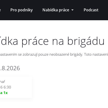
Jump to navigation
e
Pro podniky
Nabídka práce
Podcast
dka práce na brigádu
astavením se zobrazují pouze neobsazené brigády. Toto nastavení m
8.8.2026
hař
26 6:30
ta
1x