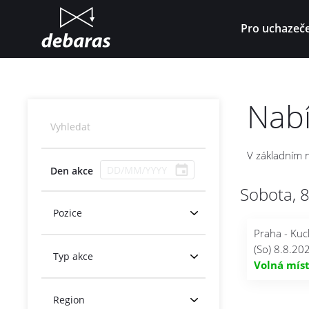
Pro uchazeč
Nabí
V základním n
Den akce
D
e
Sobota, 
n
a
Praha - Kuc
k
(So) 8.8.20
c
Volná mís
e